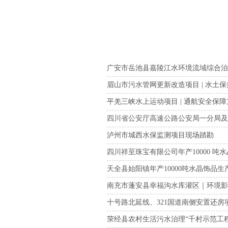
广安市岳池县嘉陵江水环境流域综合治理
眉山市污水管网更新改造项目 | 水土
平羌三峡水上运动项目 | 通航安全保
四川省公安厅高速公路公安局一分局及
泸州市城西水保监测项目现场踏勘
四川祥至珠宝有限公司年产10000 吨
天全县始阳镇年产10000吨水晶饰品生产
南充市蓬安县幸福沟水库灌区｜环境
十号路北延线、321国道南侧安置还房项
荥经县农村生活污水治理“千村示范工