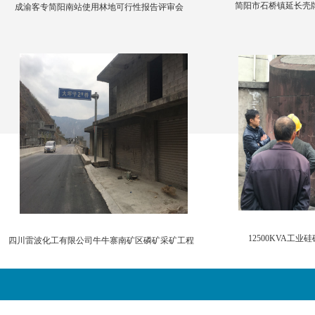
简阳市石桥镇延长壳
成渝客专简阳南站使用林地可行性报告评审会
12500KVA工业
四川雷波化工有限公司牛牛寨南矿区磷矿采矿工程