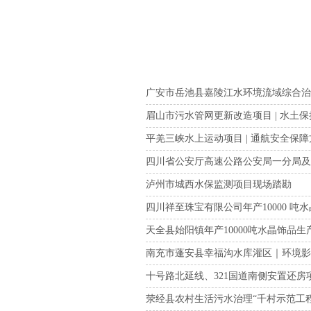
广安市岳池县嘉陵江水环境流域综合治理
眉山市污水管网更新改造项目 | 水土
平羌三峡水上运动项目 | 通航安全保
四川省公安厅高速公路公安局一分局及
泸州市城西水保监测项目现场踏勘
四川祥至珠宝有限公司年产10000 吨
天全县始阳镇年产10000吨水晶饰品生产
南充市蓬安县幸福沟水库灌区｜环境
十号路北延线、321国道南侧安置还房项
荥经县农村生活污水治理“千村示范工