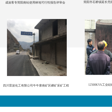
简阳市石桥镇延长壳
成渝客专简阳南站使用林地可行性报告评审会
12500KVA工业
四川雷波化工有限公司牛牛寨南矿区磷矿采矿工程