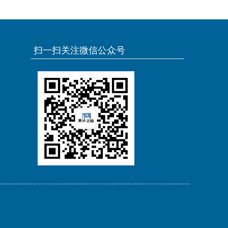
扫一扫关注微信公众号