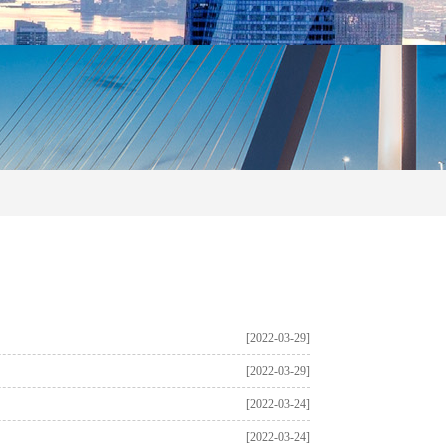
[2022-03-29]
[2022-03-29]
[2022-03-24]
[2022-03-24]