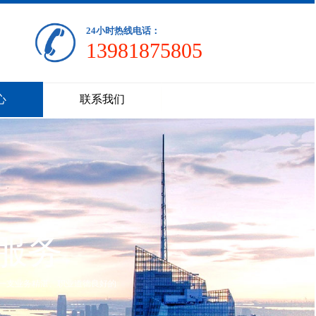
24小时热线电话：
13981875805
心
联系我们
服务
有一支业务精湛、职业道德良好的