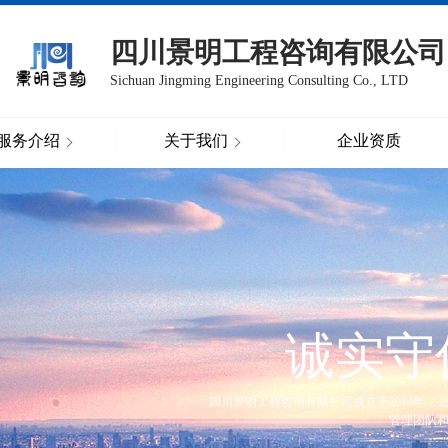
四川景明工程咨询有限公司
Sichuan Jingming Engineering Consulting Co., LTD
服务介绍
关于我们
企业资质
诚实守
四川景明工程咨询有限公司成立于2014年，
管理团队