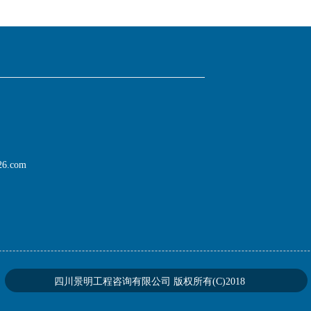
26.com
四川景明工程咨询有限公司 版权所有(C)2018